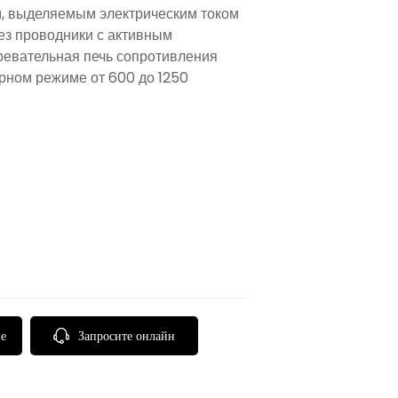
м, выделяемым электрическим током
ез проводники с активным
ревательная печь сопротивления
рном режиме от 600 до 1250
ие
Запросите онлайн